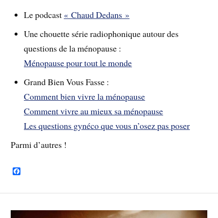
Le podcast
« Chaud Dedans »
Une chouette série radiophonique autour des
questions de la ménopause :
Ménopause pour tout le monde
Grand Bien Vous Fasse :
Comment bien vivre la ménopause
Comment vivre au mieux sa ménopause
Les questions gynéco que vous n’osez pas poser
Parmi d’autres !
F
a
c
e
b
o
o