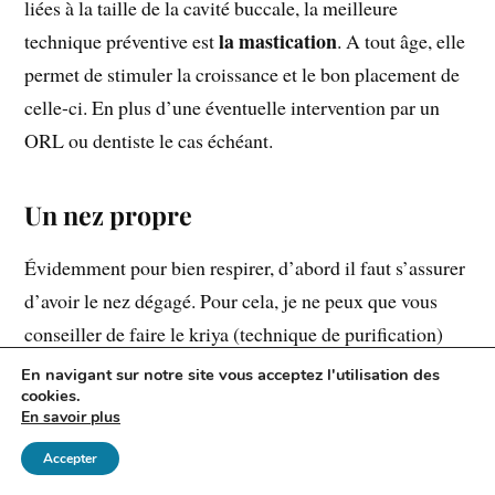
liées à la taille de la cavité buccale, la meilleure
la mastication
technique préventive est
. A tout âge, elle
permet de stimuler la croissance et le bon placement de
celle-ci. En plus d’une éventuelle intervention par un
ORL ou dentiste le cas échéant.
Un nez propre
Évidemment pour bien respirer, d’abord il faut s’assurer
d’avoir le nez dégagé. Pour cela, je ne peux que vous
conseiller de faire le kriya (technique de purification)
appelé jala neti, que je vous explique en détail dans cet
En navigant sur notre site vous acceptez l'utilisation des
cookies.
article.
En savoir plus
Jala Neti, le nettoyage du nez
Accepter