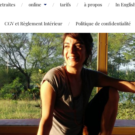
etraites
online
tarifs
à propos
In Englis
CGV et Règlement Intérieur
Politique de confidentialité