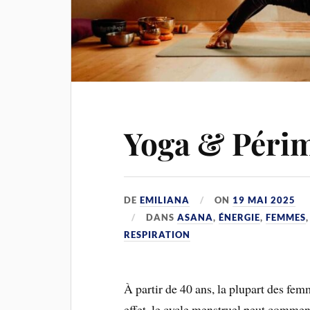
Yoga & Péri
DE
EMILIANA
ON
19 MAI 2025
DANS
ASANA
,
ÉNERGIE
,
FEMMES
RESPIRATION
À partir de 40 ans, la plupart des fe
effet, le cycle menstruel peut commenc