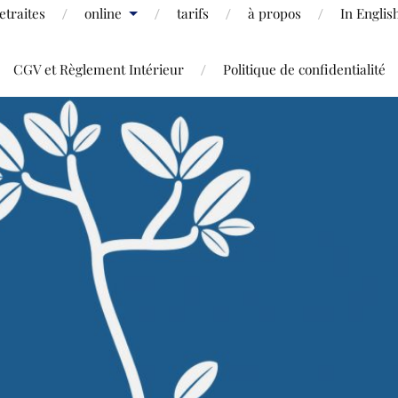
etraites
online
tarifs
à propos
In Englis
CGV et Règlement Intérieur
Politique de confidentialité