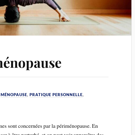
ménopause
,
MÉNOPAUSE
,
PRATIQUE PERSONNELLE
,
mmes sont concernées par la périménopause. En
er à être perturbé, et on peut voir apparaître des