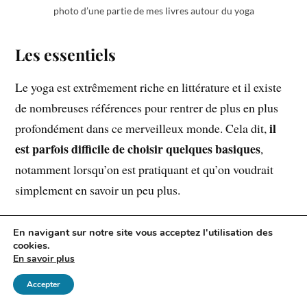
photo d’une partie de mes livres autour du yoga
Les essentiels
Le yoga est extrêmement riche en littérature et il existe
de nombreuses références pour rentrer de plus en plus
il
profondément dans ce merveilleux monde. Cela dit,
est parfois difficile de choisir quelques basiques
,
notamment lorsqu’on est pratiquant et qu’on voudrait
simplement en savoir un peu plus.
Dans cet article, je vous propose un tour d’horizon sur
En navigant sur notre site vous acceptez l'utilisation des
cookies.
quelques essentiels et un peu plus, pour les
En savoir plus
francophones
. Lorsqu’on lit l’anglais, on peut alors
Accepter
avoir accès à encore plus de références dans la matière