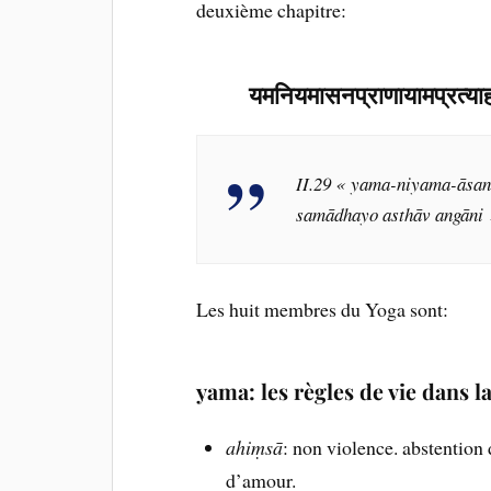
deuxième chapitre:
यमनियमासनप्राणायामप्रत्य
II.29 « yama-niyama-āsa
samādhayo asthāv angāni 
Les huit membres du Yoga sont:
yama: les règles de vie dans l
ahiṃsā
: non violence. abstention 
d’amour.