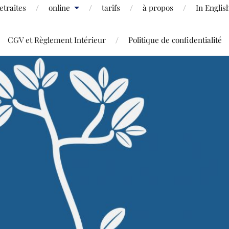
etraites
online
tarifs
à propos
In Englis
CGV et Règlement Intérieur
Politique de confidentialité