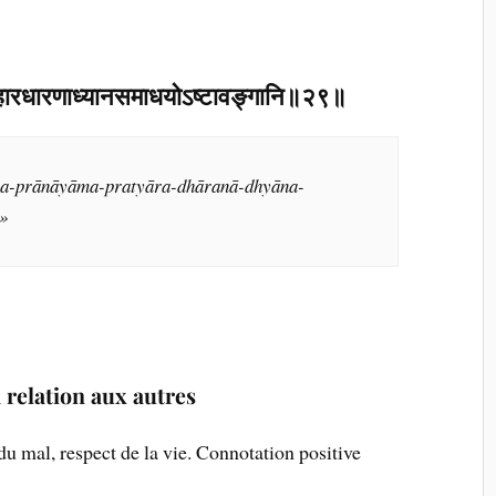
ाहारधारणाध्यानसमाधयोऽष्टावङ्गानि॥२९॥
na-prānāyāma-pratyāra-dhāranā-dhyāna-
»
a relation aux autres
du mal, respect de la vie. Connotation positive