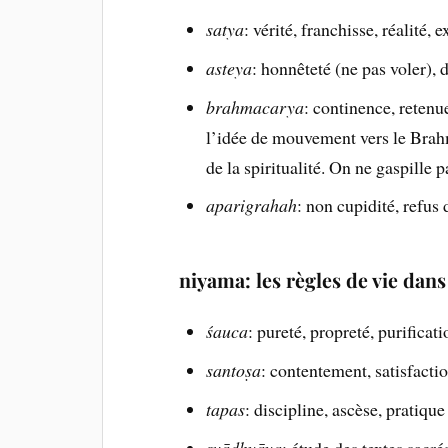
satya
: vérité, franchisse, réalité, 
asteya
: honnêteté (ne pas voler), 
brahmacarya
: continence, retenue
l’idée de mouvement vers le Brahm
de la spiritualité. On ne gaspille 
aparigrahah
: non cupidité, refus 
niyama: les règles de vie dans
śauca
: pureté, propreté, purificatio
santoṣa
: contentement, satisfacti
tapas
: discipline, ascèse, pratique