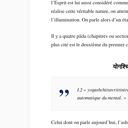
l’Esprit est lui aussi considéré comm
réalise cette véritable nature, on att
l’illumination. On parle alors d’un ét
Il y a quatre pāda (chapitres ou secti
plus cité est le deuxième du premier c
योगश्च
I.2 « yogashchittavrittinir
automatique du mental. »
Celui dont on parle aujourd’hui, l’as