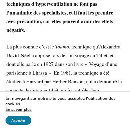
techniques d’hyperventilation ne font pas
l’unanimité des spécialistes, et il faut les prendre
avec précaution, car elles peuvent avoir des effets
négatifs.
La plus connue c’est le
Toumo
, technique qu’Alexandra
David-Néel a apprise lors de son voyage au Tibet, et
dont elle parle en 1927 dans son livre « Voyage d’une
parisienne à Lhassa ». En 1981, la technique a été
étudiée à Harvard par Herber Benson, qui a démontré la
capacité des moines tibétains à contrôler leur
température et leur réponse au stress. C’est dans les
En navigant sur notre site vous acceptez l'utilisation des
cookies.
années 2000 que cette technique se popularise avec
En savoir plus
Wim Hof
, the Iceman, qui battant record après record et
Accepter
se soumettant à des expériences scientifiques démontre