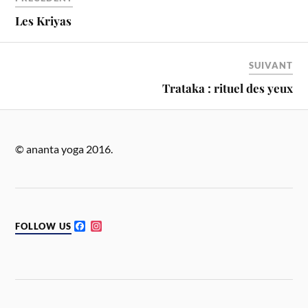
Les Kriyas
SUIVANT
Trataka : rituel des yeux
© ananta yoga 2016.
F
I
FOLLOW US
a
n
c
s
e
t
b
a
o
g
o
r
k
a