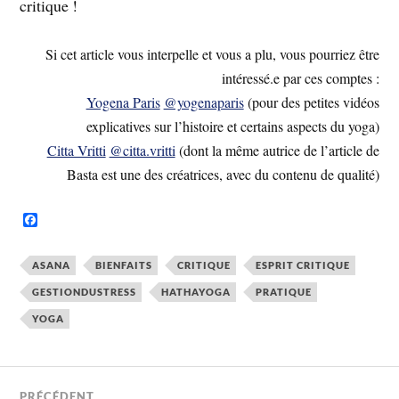
critique !
Si cet article vous interpelle et vous a plu, vous pourriez être
intéressé.e par ces comptes :
Yogena Paris
@yogenaparis
(pour des petites vidéos
explicatives sur l’histoire et certains aspects du yoga)
Citta Vritti
@citta.vritti
(dont la même autrice de l’article de
Basta est une des créatrices, avec du contenu de qualité)
F
a
c
e
ASANA
BIENFAITS
CRITIQUE
ESPRIT CRITIQUE
b
o
GESTIONDUSTRESS
HATHAYOGA
PRATIQUE
o
k
YOGA
PRÉCÉDENT