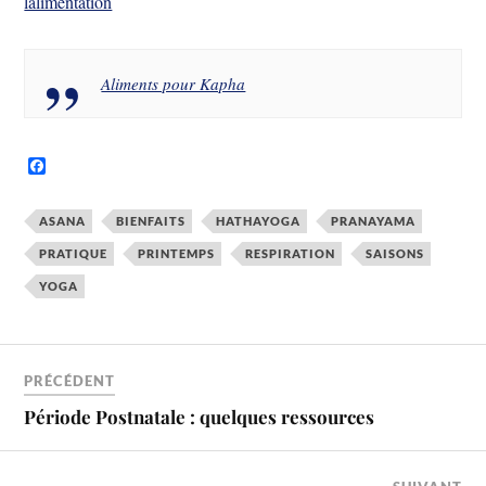
lalimentation
Aliments pour Kapha
F
a
c
e
ASANA
BIENFAITS
HATHAYOGA
PRANAYAMA
b
o
PRATIQUE
PRINTEMPS
RESPIRATION
SAISONS
o
k
YOGA
PRÉCÉDENT
Période Postnatale : quelques ressources