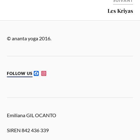
SUIVANT
Les Kriyas
© ananta yoga 2016.
F
I
FOLLOW US
a
n
c
s
e
t
b
a
o
g
o
r
k
a
m
Emiliana GIL OCANTO
SIREN 842 436 339