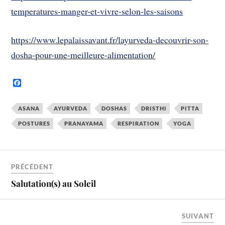
temperatures-manger-et-vivre-selon-les-saisons
https://www.lepalaissavant.fr/layurveda-decouvrir-son-
dosha-pour-une-meilleure-alimentation/
F
a
c
e
ASANA
AYURVEDA
DOSHAS
DRISTHI
PITTA
b
o
POSTURES
PRANAYAMA
RESPIRATION
YOGA
o
k
PRÉCÉDENT
Salutation(s) au Soleil
SUIVANT