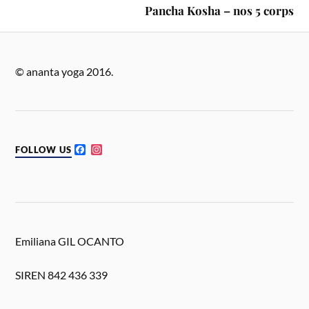
Pancha Kosha – nos 5 corps
© ananta yoga 2016.
F
I
FOLLOW US
a
n
c
s
e
t
b
a
o
g
o
r
k
a
m
Emiliana GIL OCANTO
SIREN 842 436 339