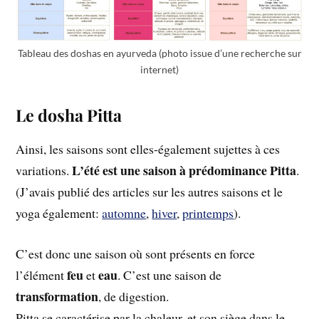
Tableau des doshas en ayurveda (photo issue d’une recherche sur
internet)
Le dosha Pitta
Ainsi, les saisons sont elles-également sujettes à ces
L’été est une saison à prédominance Pitta
variations.
.
(J’avais publié des articles sur les autres saisons et le
yoga également:
automne
,
hiver
,
printemps
).
C’est donc une saison où sont présents en force
feu
eau
l’élément
et
. C’est une saison de
transformation
, de digestion.
Pitta se caractérise par la chaleur, et son siège dans le