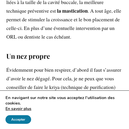
liées à la taille de la cavité buccale, la meilleure
la mastication
technique préventive est
. A tout âge, elle
permet de stimuler la croissance et le bon placement de
celle-ci. En plus d’une éventuelle intervention par un
ORL ou dentiste le cas échéant.
Un nez propre
Évidemment pour bien respirer, d’abord il faut s’assurer
d’avoir le nez dégagé. Pour cela, je ne peux que vous
conseiller de faire le kriya (technique de purification)
appelé jala neti, que je vous explique en détail dans cet
En navigant sur notre site vous acceptez l'utilisation des
cookies.
article.
En savoir plus
Jala Neti, le nettoyage du nez
Accepter