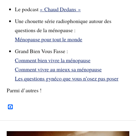
Le podcast
« Chaud Dedans »
Une chouette série radiophonique autour des
questions de la ménopause :
Ménopause pour tout le monde
Grand Bien Vous Fasse :
Comment bien vivre la ménopause
Comment vivre au mieux sa ménopause
Les questions gynéco que vous n’osez pas poser
Parmi d’autres !
F
a
c
e
b
o
o