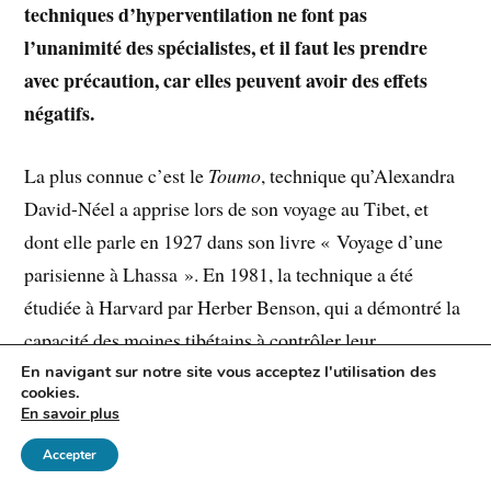
techniques d’hyperventilation ne font pas
l’unanimité des spécialistes, et il faut les prendre
avec précaution, car elles peuvent avoir des effets
négatifs.
La plus connue c’est le
Toumo
, technique qu’Alexandra
David-Néel a apprise lors de son voyage au Tibet, et
dont elle parle en 1927 dans son livre « Voyage d’une
parisienne à Lhassa ». En 1981, la technique a été
étudiée à Harvard par Herber Benson, qui a démontré la
capacité des moines tibétains à contrôler leur
température et leur réponse au stress. C’est dans les
En navigant sur notre site vous acceptez l'utilisation des
cookies.
années 2000 que cette technique se popularise avec
En savoir plus
Wim Hof
, the Iceman, qui battant record après record et
Accepter
se soumettant à des expériences scientifiques démontre