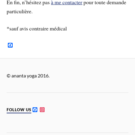
En fin, n’hésitez pas
à me contacter
pour toute demande
particulière.
*sauf avis contraire médical
F
a
c
e
b
o
o
© ananta yoga 2016.
k
F
I
FOLLOW US
a
n
c
s
e
t
b
a
o
g