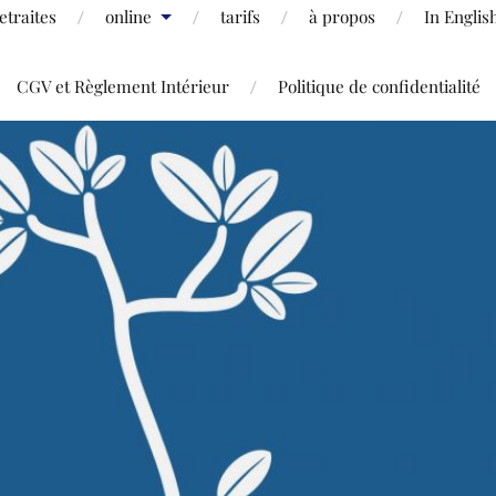
etraites
online
tarifs
à propos
In Englis
CGV et Règlement Intérieur
Politique de confidentialité