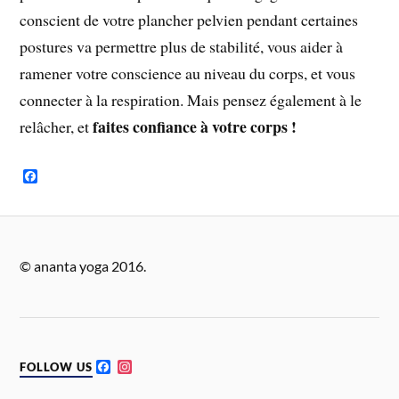
conscient de votre plancher pelvien pendant certaines
postures va permettre plus de stabilité, vous aider à
ramener votre conscience au niveau du corps, et vous
connecter à la respiration. Mais pensez également à le
faites confiance à votre corps !
relâcher, et
F
a
c
e
b
o
o
© ananta yoga 2016.
k
F
I
FOLLOW US
a
n
c
s