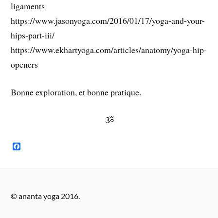
ligaments
https://www.jasonyoga.com/2016/01/17/yoga-and-your-
hips-part-iii/
https://www.ekhartyoga.com/articles/anatomy/yoga-hip-
openers
Bonne exploration, et bonne pratique.
ૐ
F
a
c
e
b
o
o
© ananta yoga 2016.
k