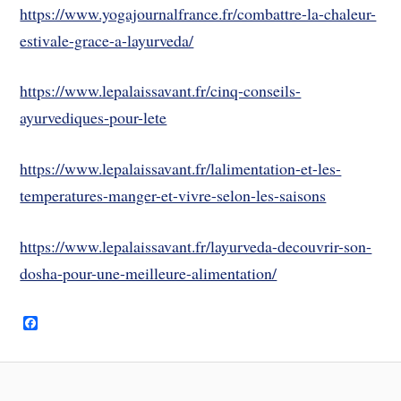
https://www.yogajournalfrance.fr/combattre-la-chaleur-
estivale-grace-a-layurveda/
https://www.lepalaissavant.fr/cinq-conseils-
ayurvediques-pour-lete
https://www.lepalaissavant.fr/lalimentation-et-les-
temperatures-manger-et-vivre-selon-les-saisons
https://www.lepalaissavant.fr/layurveda-decouvrir-son-
dosha-pour-une-meilleure-alimentation/
F
a
c
e
b
o