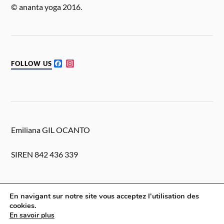
o
© ananta yoga 2016.
k
F
I
FOLLOW US
a
n
c
s
e
t
b
a
o
g
o
r
k
a
m
Emiliana GIL OCANTO
SIREN 842 436 339
En navigant sur notre site vous acceptez l'utilisation des
cookies.
En savoir plus
&
FIÈREMENT PROPULSÉ PAR
WORDPRESS
THÈME PAR