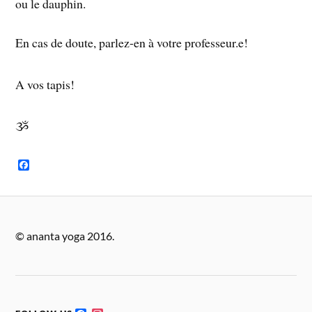
ou le dauphin.
En cas de doute, parlez-en à votre professeur.e!
A vos tapis!
ૐ
F
a
c
e
b
o
o
© ananta yoga 2016.
k