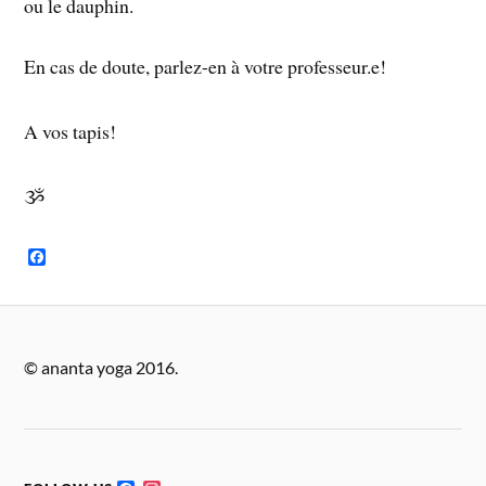
ou le dauphin.
En cas de doute, parlez-en à votre professeur.e!
A vos tapis!
ૐ
F
a
c
e
b
o
o
© ananta yoga 2016.
k