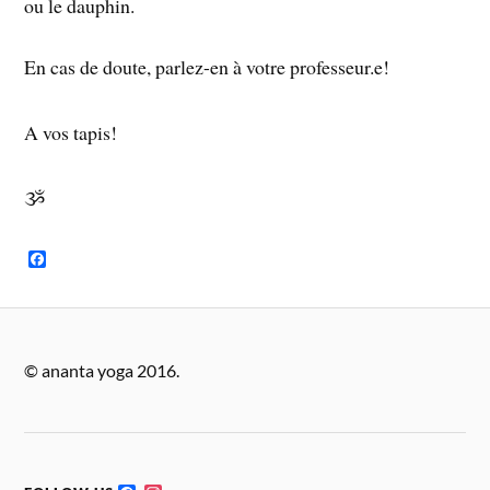
ou le dauphin.
En cas de doute, parlez-en à votre professeur.e!
A vos tapis!
ૐ
F
a
c
e
b
o
o
© ananta yoga 2016.
k