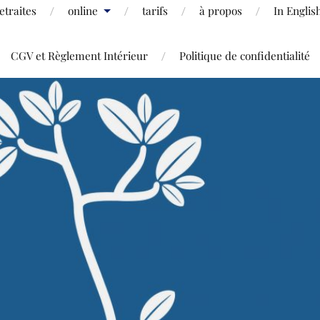
etraites
online
tarifs
à propos
In Englis
CGV et Règlement Intérieur
Politique de confidentialité