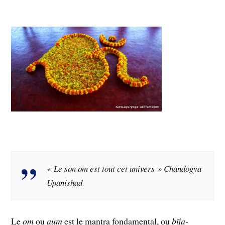
« Le son om est tout cet univers » Chandogya
Upanishad
Le
om
ou
aum
est le mantra fondamental, ou
bīja-